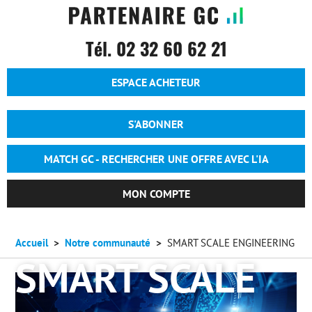
Tél. 02 32 60 62 21
Entête - Espace acheteur
ESPACE ACHETEUR
Entête - Accueil - Anonyme
S'ABONNER
MATCH GC - RECHERCHER UNE OFFRE AVEC L'IA
MON COMPTE
Accueil
Notre communauté
SMART SCALE ENGINEERING
SMART SCALE