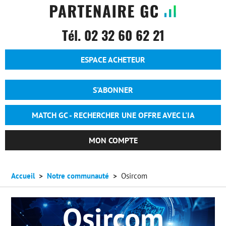
Tél. 02 32 60 62 21
Entête - Espace acheteur
ESPACE ACHETEUR
Entête - Accueil - Anonyme
S'ABONNER
MATCH GC - RECHERCHER UNE OFFRE AVEC L'IA
MON COMPTE
Accueil
Notre communauté
Osircom
Osircom