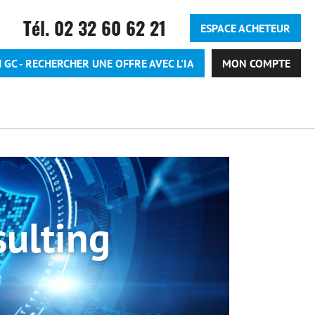
Entête - Espa
Tél. 02 32 60 62 21
ESPACE ACHETEUR
eil - Anonyme
 GC - RECHERCHER UNE OFFRE AVEC L'IA
MON COMPTE
sulting