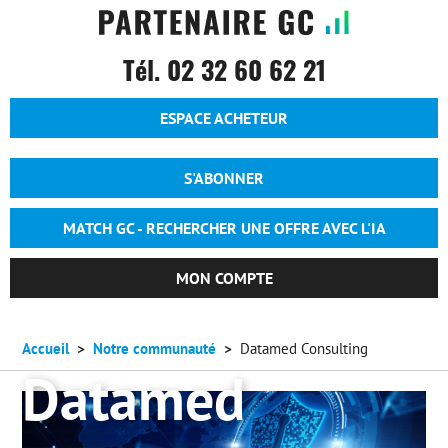
Tél. 02 32 60 62 21
Entête - Espace acheteur
ESPACE ACHETEUR
Entête - Accueil - Anonyme
S'ABONNER
MATCH GC - RECHERCHER UNE OFFRE AVEC L'IA
MON COMPTE
Accueil
Notre communauté
Datamed Consulting
Datamed